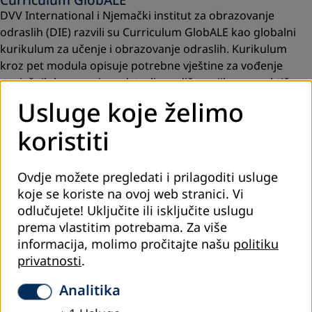
DVV International i Njemački institut za obrazovanje
odraslih (DIE) razvili su Curriculum GlobALE kao globalni
kurikulum za učenje i obrazovanje odraslih. Kurikulum
kroz pet modula opisuje potrebne vještine za vođenje
uspješnih kurseva i predstavlja vodič za njihovu praktičnu
primjenu.
Usluge koje želimo
Pročitaj više
koristiti
Ovdje možete pregledati i prilagoditi usluge
koje se koriste na ovoj web stranici. Vi
odlučujete! Uključite ili isključite uslugu
prema vlastitim potrebama.
Za više
informacija, molimo pročitajte našu
politiku
privatnosti
.
Analitika