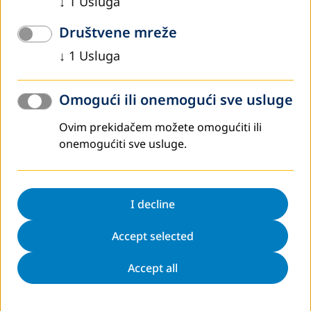
↓
1
Usluga
Društvene mreže
Godišnji izvještaj
U svojim godišnjim izvještajima koje izdaje na dva jezika,
↓
1
Usluga
njemačkom i engleskom, DVV International pruža
informacije o aktivnostima Instituta u Njemačkoj i
Omogući ili onemogući sve usluge
inostranstvu, izvještava o trenutnom stanju i razvoju
obrazovanja odraslih širom svijeta, te pruža druge podatke
Ovim prekidačem možete omogućiti ili
o Institutu i njegovom radu.
onemogućiti sve usluge.
Idi na izvještaje
I decline
Accept selected
Accept all