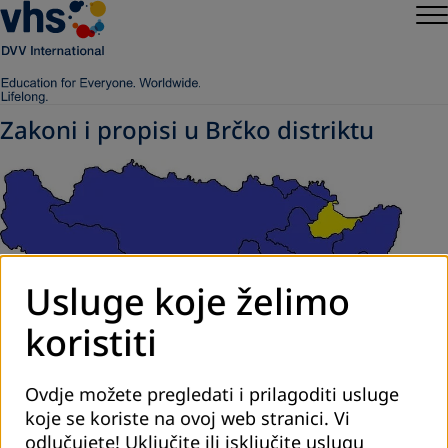
Zakoni i propisi u Brčko distriktu
Usluge koje želimo
koristiti
Ovdje možete pregledati i prilagoditi usluge
koje se koriste na ovoj web stranici. Vi
odlučujete! Uključite ili isključite uslugu