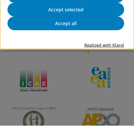
DVV International
Postavke kolačića
Accept selected
Accept all
Realized with Klaro!