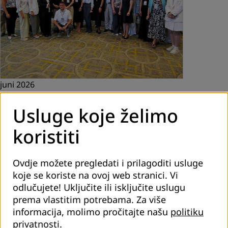
juni 2026
Jačanje sistema obrazovanja odraslih kroz
Usluge koje želimo
regionalni dijalog i saradnju
koristiti
U Podgorici je od 16. do 18. juna 2026. godine održan
Eastern European Professional Forum on Adult Learning
and Education (ALE), regionalni stručni forum posvećen
Ovdje možete pregledati i prilagoditi usluge
razvoju i unapređenju sistema…
koje se koriste na ovoj web stranici. Vi
odlučujete! Uključite ili isključite uslugu
Pročitaj više
prema vlastitim potrebama.
Za više
informacija, molimo pročitajte našu
politiku
privatnosti
.