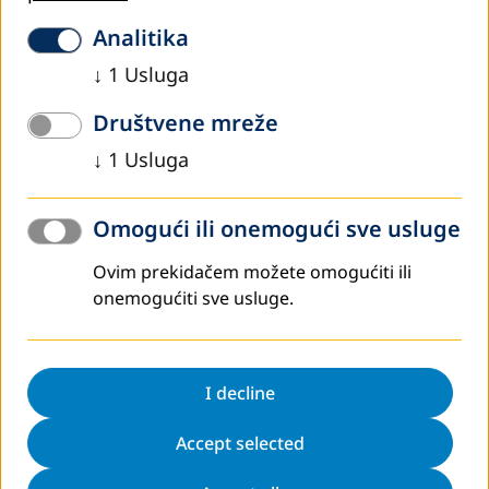
Analitika
↓
1
Usluga
Društvene mreže
↓
1
Usluga
Omogući ili onemogući sve usluge
juni 2026
Ovim prekidačem možete omogućiti ili
Održan prvi modul programa stručnog
onemogućiti sve usluge.
usavršavanja Curriculum ManagerALE za
organizatore obrazovanja odraslih u Unsko-
sanskom kantonu
I decline
DVV International – Ured za Bosnu i Hercegovinu uspješno
je realizovao prvi od šest modula programa stručnog
Accept selected
usavršavanja menadžera organizacija i ustanova za
obrazovanje odraslih – Curriculum…