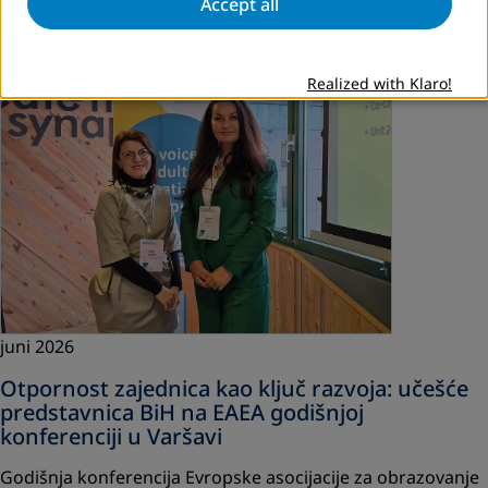
Accept all
Pročitaj više
Realized with Klaro!
juni 2026
Otpornost zajednica kao ključ razvoja: učešće
predstavnica BiH na EAEA godišnjoj
konferenciji u Varšavi
Godišnja konferencija Evropske asocijacije za obrazovanje