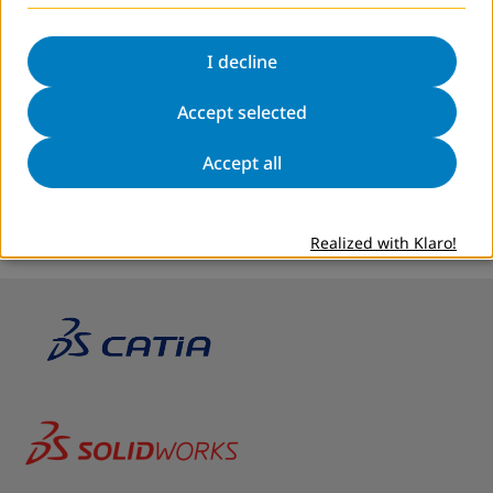
će se moći realizovati tokom perioda implementacije ove
godine, kao dodatna vrijednost projekta.
I decline
Ciljna grupa:
Uposlenici i rukovodstvo kompanija za
Accept selected
proizvodnju i obradu alata
Trajanje projekta:
April - decembar 2019.
Accept all
Realized with Klaro!