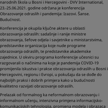
narodnih škola u Bosni i Hercegovini - DVV International,
23.-25.06.2021. godine održana je konferencija
Obrazovanje odraslih i pandemija: Izazovi. Šanse.
Budućnost.
Konferencija je okupila ključne aktere u oblasti
obrazovanja odraslih: sadašnje i ranije ministre
obrazovanja, šefove odjela i savjetnike u ministarstvima,
predstavnike organizacija koje nude programe
obrazovanja odraslih, te predstavnike akademske
zajednice. U okviru programa konferencije učesnici su
razgovarali o načinima na koje je pandemija COVID-19
promijenila iskustva i prakse obrazovanja odraslih u Bosni i
Hercegovini, regionu i Evropi, u pokušaju da se dođe do
najboljih praksi i dobrih primjera kako u budućnosti
kvalitetno razvijati obrazovanje odraslih.
Prelazak od formalnog ka neformalnom obrazovanju i
informalnom učenju, intenzivna primjena informacijsko-
komunikacijskih tehnologija, promjena modela i obrazaca