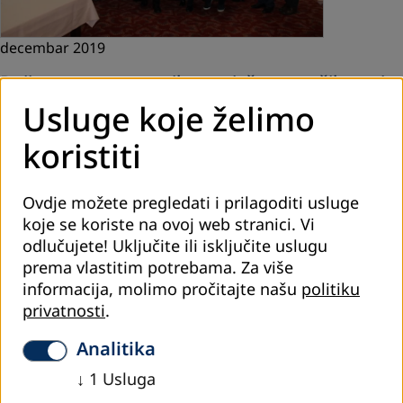
decembar 2019
Dvije grupe nastavnika uspješno završile prvi
javno važeći program andragoškog
Usluge koje želimo
osposobljavanja u BiH
koristiti
Andragoško osposobljavanje nastavnika u obrazovanju
odraslih u Zeničko-dobojskom kantonu, u organizaciji DVV
International – Ureda za BiH i Ministarstva obrazovanja,
Ovdje možete pregledati i prilagoditi usluge
nauke, kulture i sporta…
koje se koriste na ovoj web stranici. Vi
odlučujete! Uključite ili isključite uslugu
Pročitaj više
prema vlastitim potrebama.
Za više
informacija, molimo pročitajte našu
politiku
privatnosti
.
Analitika
↓
1
Usluga