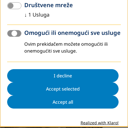
Društvene mreže
↓
1
Usluga
novembar 2019
Omogući ili onemogući sve usluge
Obrazovanje, zapošljavanje, finansiranje,
Ovim prekidačem možete omogućiti ili
saradnja: Delegacija Bosne i Hercegovine u
onemogućiti sve usluge.
studijskoj posjeti Republici Sloveniji
U svrhu uspostavljanja i unapređenja međusektorske
saradnje u Bosni i Hercegovini, DVV International - Ured za
I decline
BiH je u saradnji sa Andragoškim centrom Republike
Slovenije, od 11. do 15.…
Accept selected
Pročitaj više
Accept all
Realized with Klaro!