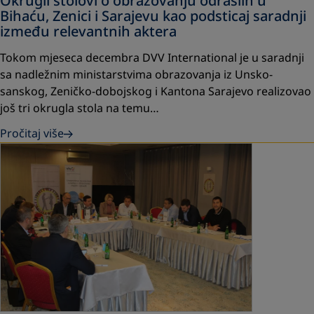
Okrugli stolovi o obrazovanju odraslih u
Bihaću, Zenici i Sarajevu kao podsticaj saradnji
između relevantnih aktera
Tokom mjeseca decembra DVV International je u saradnji
sa nadležnim ministarstvima obrazovanja iz Unsko-
sanskog, Zeničko-dobojskog i Kantona Sarajevo realizovao
još tri okrugla stola na temu…
Pročitaj više