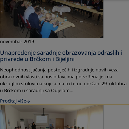
novembar 2019
Unapređenje saradnje obrazovanja odraslih i
privrede u Brčkom i Bijeljini
Neophodnost jačanja postojećih i izgradnje novih veza
obrazovnih vlasti sa poslodavcima potvrđena je i na
okruglim stolovima koji su na tu temu održani 29. oktobra
u Brčkom u saradnji sa Odjelom…
Pročitaj više