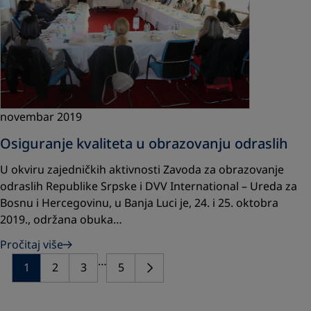
novembar 2019
Osiguranje kvaliteta u obrazovanju odraslih
U okviru zajedničkih aktivnosti Zavoda za obrazovanje
odraslih Republike Srpske i DVV International – Ureda za
Bosnu i Hercegovinu, u Banja Luci je, 24. i 25. oktobra
2019., održana obuka…
Pročitaj više
…
1
2
3
5