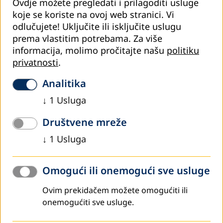
Ovdje možete pregledati i prilagoditi usluge
Razviti/unaprijediti računovodstveno-finansijske
koje se koriste na ovoj web stranici. Vi
kompetencije kod nezaposlenih žena
odlučujete! Uključite ili isključite uslugu
Ojačati socioemocionalne kompetencije kod
prema vlastitim potrebama.
Za više
nezaposlenih žena nakon dugog perioda nezaposlenosti
informacija, molimo pročitajte našu
politiku
privatnosti
.
CILJNA GRUPA:
14 nezaposlenih žena s područja Kantona
Sarajevo koje su završile minimalno srednje obrazovanje.
Analitika
TRAJANJE PROJEKTA
: mart-oktobar 2021.
↓
1
Usluga
Ključni rezultati projekta:
Društvene mreže
Izrađena i akreditovana dva nova neformalna programa
za obrazovanje odraslih u skladu s potrebama tržišta
↓
1
Usluga
rada
14 nezaposlenih žena uspješno završilo obuku u trajanju
Omogući ili onemogući sve usluge
od 120 nastavnih sati
Ovim prekidačem možete omogućiti ili
9 polaznica (64%) je dobilo zaposlenje na osnovu znanja i
onemogućiti sve usluge.
vještina stečenih u toku obuke
Zahvaljujući partnertvu CEI „Nahla“ s vodećim