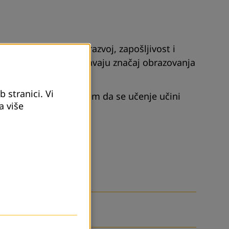
 je ključno za lični razvoj, zapošljivost i
 aktivnosti koje naglašavaju značaj obrazovanja
 stranici. Vi
 i interakciju, s ciljem da se učenje učini
a više