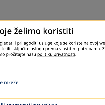
važnost ideje da učenje traje tokom cijelog života i da
je želimo koristiti
stitucije, organizacije, stručnjake i građane kroz niz
u.
edati i prilagoditi usluge koje se koriste na ovoj web
ite aktivnosti koje su kombinovale edukaciju, kulturu
ite ili isključite uslugu prema vlastitim potrebama.
Z
ije.
mo pročitajte našu
politiku privatnosti
.
e mreže