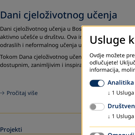
Dani cjeloživotnog učenja
Dani cjeloživotnog učenja u Bosni i Hercegovini ističu 
Usluge ko
aktivno učešće u društvu. Ova inicijativa povezuje in
odraslih i neformalnog učenja u savremenom društv
Ovdje možete pregl
Tokom Dana cjeloživotnog učenja realizovane su različ
odlučujete! Uključ
dostupnim, zanimljivim i inspirativnim za sve generac
informacija, moli
Analitika
↓
1
Usluga
Pročitaj više
Društven
↓
1
Usluga
Projekti