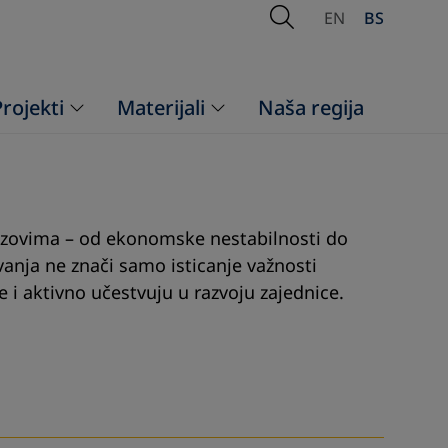
Open Search
EN
BS
Projekti
Materijali
Naša regija
zazovima – od ekonomske nestabilnosti do
vanja ne znači samo isticanje važnosti
e i aktivno učestvuju u razvoju zajednice.