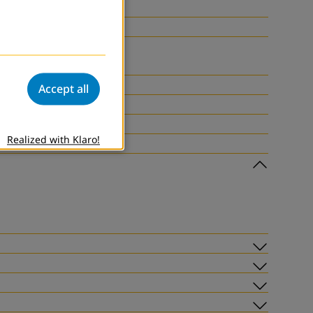
Accept all
Realized with Klaro!
Subme
Subme
Subme
Subme