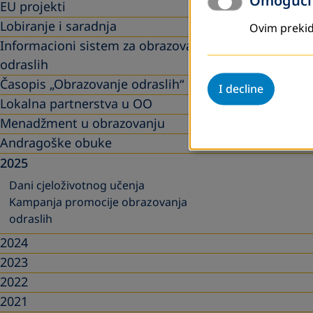
Omogući 
EU projekti
Lobiranje i saradnja
Ovim prekid
Informacioni sistem za obrazovanje
odraslih
Časopis „Obrazovanje odraslih“
I decline
Lokalna partnerstva u OO
Menadžment u obrazovanju
Andragoške obuke
2025
Dani cjeloživotnog učenja
Kampanja promocije obrazovanja
odraslih
2024
2023
2022
2021