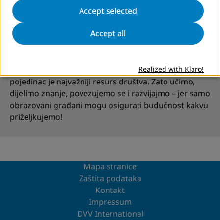
svoju odgovornost. Bez društva koje vjeruje u ideju
Accept selected
cjeloživotnog učenja, neće biti napretka – bilo
ekonomskog, socijalnog ili kulturnog. Stoga možemo
Accept all
reći da ono predstavlja temelj građanske
odgovornosti.
Realized with Klaro!
U vremenima dinamičnih promjena, obrazovan
pojedinac je najvažniji resurs društva. Zato učimo,
dijelimo znanje, povezujemo se i razvijajmo – jer samo
obrazovani građani mogu osigurati budućnost kakvu
priželjkujemo!
Mapa stranice
Zaštita podataka
Kontakt
Impressum
DVV International