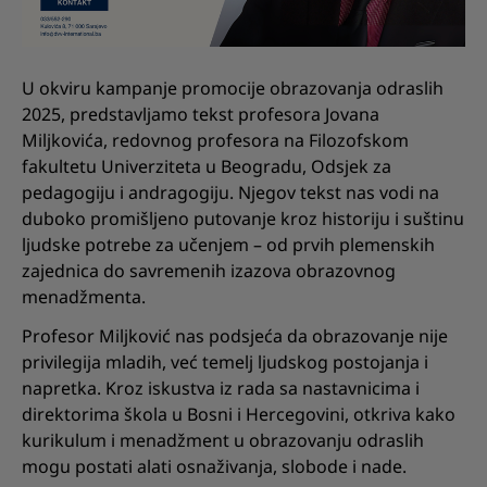
U okviru kampanje promocije obrazovanja odraslih
2025, predstavljamo tekst profesora Jovana
Miljkovića, redovnog profesora na Filozofskom
fakultetu Univerziteta u Beogradu, Odsjek za
pedagogiju i andragogiju. Njegov tekst nas vodi na
duboko promišljeno putovanje kroz historiju i suštinu
ljudske potrebe za učenjem – od prvih plemenskih
zajednica do savremenih izazova obrazovnog
menadžmenta.
Profesor Miljković nas podsjeća da obrazovanje nije
privilegija mladih, već temelj ljudskog postojanja i
napretka. Kroz iskustva iz rada sa nastavnicima i
direktorima škola u Bosni i Hercegovini, otkriva kako
kurikulum i menadžment u obrazovanju odraslih
mogu postati alati osnaživanja, slobode i nade.