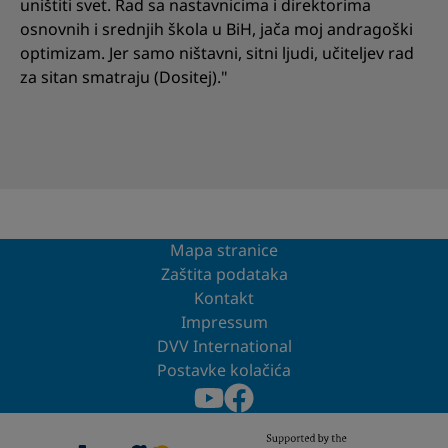
uništiti svet. Rad sa nastavnicima i direktorima
osnovnih i srednjih škola u BiH, jača moj andragoški
optimizam. Jer samo ništavni, sitni ljudi, učiteljev rad
za sitan smatraju (Dositej)."
Mapa stranice
Zaštita podataka
Kontakt
Impressum
DVV International
Postavke kolačića