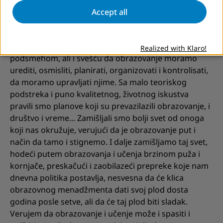
nas, da može biti i skrivena zamka u koju nas hvataju,
Accept all
da bi i mi hvatali u nju svoje polaznike, ali i mogućnost
da se oslobodimo, osnažimo i ohrabrimo.
Menadžmet je kao reč prihvaćena prvo sa
Realized with Klaro!
podsmehom, ali i svešću da obrazovanje moramo
urediti, osmisliti, planirati, organizovati i kontrolisati,
da moramo upravljati njime. Sa malo teoriskog
podstreka i puno kvalitetnog, životnog iskustva
pravili smo planove koji su prevazilazili obrazovanje, i
društvo i vreme... Zamišljali smo bolji svet od onoga
koji nas okružuje, verujući da je obrazovanje put i
način da tamo i stignemo. I dalje zamišljamo taj svet,
hodeći putem obrazovanja i učenja brzinom puža i
kornjače, preskačući i zaobilazeći prepreke koje nam
dnevna politika postavlja, nesvesna da će klica
obrazovnog menadžmenta dati svoj plod dosta
godina posle setve, ali da će taj plod biti sladak.
Verujem da obrazovanje i učenje može i spasiti i