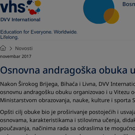
Bosn
Novosti
novembar 2017
Osnovna andragoška obuka u 
Nakon Širokog Brijega, Bihaća i Livna, DVV Internati
osnovnu andragošku obuku organizovao i u Vitezu od
Ministarstvom obrazovanja, nauke, kulture i sporta
Opšti cilj obuke bio je proširivanje postojećih i usv
osnovama, karakteristikama i stilovima učenja, did
poučavanja, načinima rada sa odraslima te mogućno