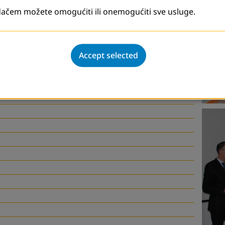
usvojeni zakoni o obrazovanju odraslih.
ačem možete omogućiti ili onemogućiti sve usluge.
Accept selected