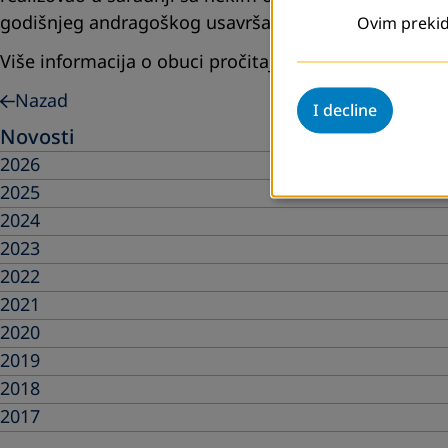
godišnjeg andragoškog usavršavanja koju propisuju 
Ovim prekid
Više informacija o obuci pročitajte
ovdje
.
Nazad
I decline
Novosti
2026
2025
2024
2023
2022
2021
2020
2019
2018
2017