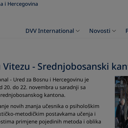
a i Hercegovina
DVV International
Novosti
Vitezu - Srednjobosanski ka
onal - Ured za Bosnu i Hercegovinu je
 20. do 22. novembra u saradnji sa
 Srednjobosanskog kantona.
ajanje novih znanja učesnika o psihološkim
aktičko-metodičkim postavkama učenja i
stima primjene pojedinih metoda i oblika