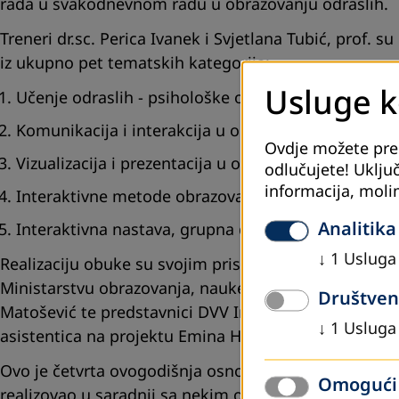
rada u svakodnevnom radu u obrazovanju odraslih.
Treneri dr.sc. Perica Ivanek i Svjetlana Tubić, prof. s
iz ukupno pet tematskih kategorija:
Usluge ko
Učenje odraslih - psihološke osnove, karakteristike 
Komunikacija i interakcija u obrazovanju odraslih,
Ovdje možete pregl
Vizualizacija i prezentacija u obrazovnom radu s o
odlučujete! Uključ
informacija, moli
Interaktivne metode obrazovanja odraslih, i
Analitika
Interaktivna nastava, grupna dinamika i upravlja
↓
1
Usluga
Realizaciju obuke su svojim prisustvom podržali i po
Ministarstvu obrazovanja, nauke, kulture i sporta 
Društven
Matošević te predstavnici DVV International - Ureda z
↓
1
Usluga
asistentica na projektu Emina Herić.
Ovo je četvrta ovogodišnja osnovna andragoška obuk
Omogući 
realizovao u saradnji sa nekim od nadležnih minista