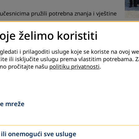
u učesnicima pružili potrebna znanja i vještine
je želimo koristiti
i stilovi učenja,
edati i prilagoditi usluge koje se koriste na ovoj web
draslima,
ite ili isključite uslugu prema vlastitim potrebama.
Z
mo pročitajte našu
politiku privatnosti
.
nje obrazovnom grupom.
moćnik ministrice za obrazovanje i znanost u
Srednjobosanskog kantona gospodin Zoran
e mreže
a BiH direktor dr.sc. Emir Avdagić i
a koju je DVV International - Ured za BiH
ili onemogući sve usluge
rstava obrazovanja, a u skladu sa obavezom