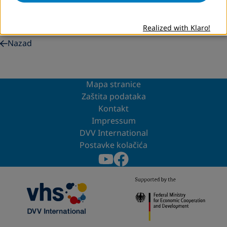
Budući koraci: šta funkcioniše, kako i zašto?
“ čiji će
rezultati također biti predstavljeni na predstojećem
seminaru.
Realized with Klaro!
Nazad
Mapa stranice
Zaštita podataka
Kontakt
Impressum
DVV International
Postavke kolačića