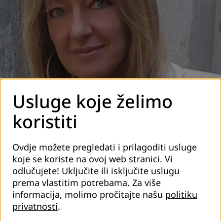
Usluge koje želimo
koristiti
Ovdje možete pregledati i prilagoditi usluge
koje se koriste na ovoj web stranici. Vi
odlučujete! Uključite ili isključite uslugu
Prof. dr. Katarina Popović
prema vlastitim potrebama.
Za više
Veliko nam je zadovoljstvo najaviti dolazak generalne
informacija, molimo pročitajte našu
politiku
sekretarke Međunarodnog vijeća/savjeta za obrazovanje
privatnosti
.
odraslih ICAE, prof. dr. Katarine Popović u Bosnu i