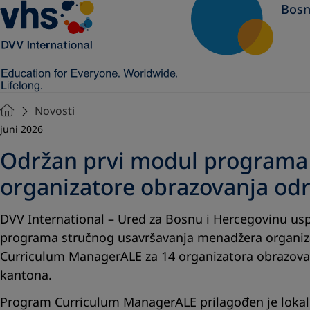
Bosn
Novosti
juni 2026
Održan prvi modul programa
organizatore obrazovanja od
DVV International – Ured za Bosnu i Hercegovinu usp
programa stručnog usavršavanja menadžera organizac
Curriculum ManagerALE za 14 organizatora obrazova
kantona.
Program Curriculum ManagerALE prilagođen je loka