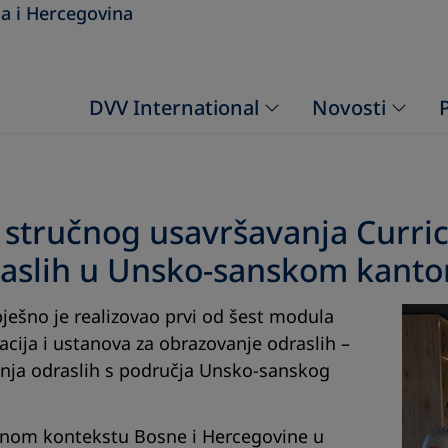
a i Hercegovina
DVV International
Novosti
 stručnog usavršavanja Curr
raslih u Unsko-sanskom kant
ješno je realizovao prvi od šest modula
ija i ustanova za obrazovanje odraslih –
nja odraslih s područja Unsko-sanskog
lnom kontekstu Bosne i Hercegovine u