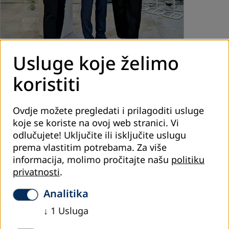
Usluge koje želimo
koristiti
Ovdje možete pregledati i prilagoditi usluge
koje se koriste na ovoj web stranici. Vi
oktobar 2024
odlučujete! Uključite ili isključite uslugu
prema vlastitim potrebama.
Za više
Prijem povodom Dana njemačkog ujedinjenja
informacija, molimo pročitajte našu
politiku
(jedinstva) u Ambasadi sa NJ.E. Thomasom
Fitschenom, ambasadorom
privatnosti
.
Dan njemačkog ujedinjenja (jedinstva) obilježava se 3.
Analitika
oktobra kao podsjetnik na događaje iz 1990. godine, kada
↓
1
Usluga
je nakon 45 godina podjele Istočna Njemačka formalno
pristupila Saveznoj Republici…