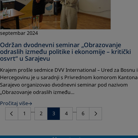
septembar 2024
Održan dvodnevni seminar „Obrazovanje
odraslih između politike i ekonomije – kritički
osvrt“ u Sarajevu
Krajem prošle sedmice DVV International – Ured za Bosnu i
Hercegovinu je u saradnji s Privrednom komorom Kantona
Sarajevo organizovao dvodnevni seminar pod nazivom
„Obrazovanje odraslih između…
Pročitaj više
…
…
1
2
3
4
6