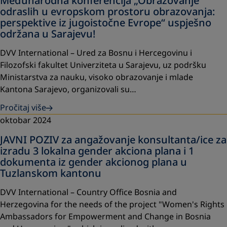
Međunarodna konferencija „Obrazovanje
odraslih u evropskom prostoru obrazovanja:
perspektive iz jugoistočne Evrope“ uspješno
održana u Sarajevu!
DVV International – Ured za Bosnu i Hercegovinu i
Filozofski fakultet Univerziteta u Sarajevu, uz podršku
Ministarstva za nauku, visoko obrazovanje i mlade
Kantona Sarajevo, organizovali su…
Pročitaj više
oktobar 2024
JAVNI POZIV za angažovanje konsultanta/ice za
izradu 3 lokalna gender akciona plana i 1
dokumenta iz gender akcionog plana u
Tuzlanskom kantonu
DVV International – Country Office Bosnia and
Herzegovina for the needs of the project "Women's Rights
Ambassadors for Empowerment and Change in Bosnia